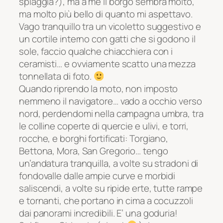
spiaggia?), ma a me il borgo sembra molto,
ma molto più bello di quanto mi aspettavo.
Vago tranquillo tra un vicoletto suggestivo e
un cortile interno con gatti che si godono il
sole, faccio qualche chiacchiera con i
ceramisti… e ovviamente scatto una mezza
tonnellata di foto.
Quando riprendo la moto, non imposto
nemmeno il navigatore… vado a occhio verso
nord, perdendomi nella campagna umbra, tra
le colline coperte di quercie e ulivi, e torri,
rocche, e borghi fortificati: Torgiano,
Bettona, Mora, San Gregorio… tengo
un’andatura tranquilla, a volte su stradoni di
fondovalle dalle ampie curve e morbidi
saliscendi, a volte su ripide erte, tutte rampe
e tornanti, che portano in cima a cocuzzoli
dai panorami incredibili. E’ una goduria!