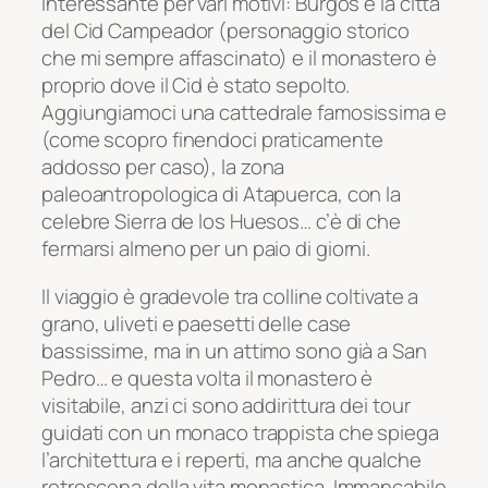
interessante per vari motivi: Burgos è la città
del Cid Campeador (personaggio storico
che mi sempre affascinato) e il monastero è
proprio dove il Cid è stato sepolto.
Aggiungiamoci una cattedrale famosissima e
(come scopro finendoci praticamente
addosso per caso), la zona
paleoantropologica di Atapuerca, con la
celebre Sierra de los Huesos… c’è di che
fermarsi almeno per un paio di giorni.
Il viaggio è gradevole tra colline coltivate a
grano, uliveti e paesetti delle case
bassissime, ma in un attimo sono già a San
Pedro… e questa volta il monastero è
visitabile, anzi ci sono addirittura dei tour
guidati con un monaco trappista che spiega
l’architettura e i reperti, ma anche qualche
retroscena della vita monastica. Immancabile