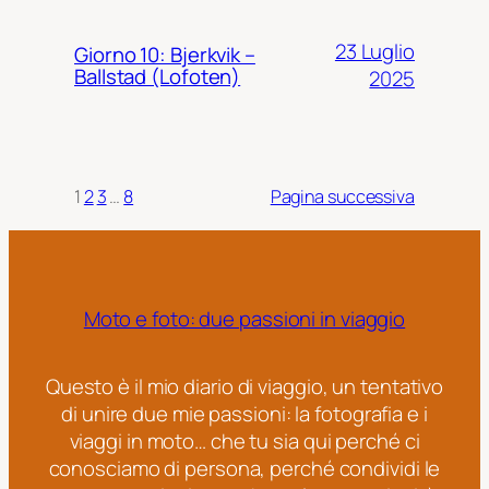
23 Luglio
Giorno 10: Bjerkvik –
Ballstad (Lofoten)
2025
1
2
3
…
8
Pagina successiva
Moto e foto: due passioni in viaggio
Questo è il mio diario di viaggio, un tentativo
di unire due mie passioni: la fotografia e i
viaggi in moto… che tu sia qui perché ci
conosciamo di persona, perché condividi le