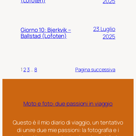
(Lofoten)
2025
23 Luglio
Giorno 10: Bjerkvik –
Ballstad (Lofoten)
2025
1
2
3
…
8
Pagina successiva
Moto e foto: due passioni in viaggio
Questo è il mio diario di viaggio, un tentativo
di unire due mie passioni: la fotografia e i