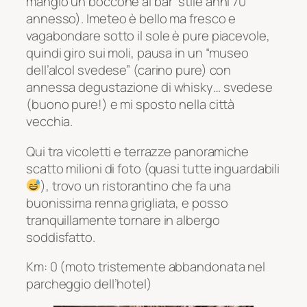
mangio un boccone al bar “stile anni 70”
annesso). Imeteo è bello ma fresco e
vagabondare sotto il sole è pure piacevole,
quindi giro sui moli, pausa in un “museo
dell’alcol svedese” (carino pure) con
annessa degustazione di whisky… svedese
(buono pure!) e mi sposto nella città
vecchia.
Qui tra vicoletti e terrazze panoramiche
scatto milioni di foto (quasi tutte inguardabili
), trovo un ristorantino che fa una
buonissima renna grigliata, e posso
tranquillamente tornare in albergo
soddisfatto.
Km: 0 (moto tristemente abbandonata nel
parcheggio dell’hotel)